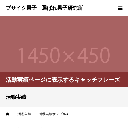
トップページ
『ブサ選研』とは？
ご成婚までの流れ
カウンセラー紹介
活動実績ページに表示するキャッチフレーズ
プラン
活動実績
ブログ
ーム
活動実績
活動実績サンプル3