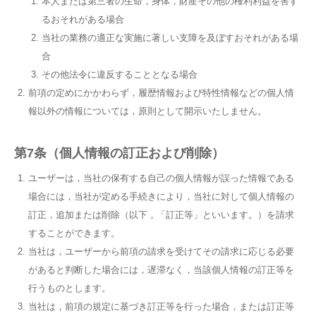
本人または第三者の生命，身体，財産その他の権利利益を害す
るおそれがある場合
当社の業務の適正な実施に著しい支障を及ぼすおそれがある場
合
その他法令に違反することとなる場合
前項の定めにかかわらず，履歴情報および特性情報などの個人情
報以外の情報については，原則として開示いたしません。
第7条（個人情報の訂正および削除）
ユーザーは，当社の保有する自己の個人情報が誤った情報である
場合には，当社が定める手続きにより，当社に対して個人情報の
訂正，追加または削除（以下，「訂正等」といいます。）を請求
することができます。
当社は，ユーザーから前項の請求を受けてその請求に応じる必要
があると判断した場合には，遅滞なく，当該個人情報の訂正等を
行うものとします。
当社は，前項の規定に基づき訂正等を行った場合，または訂正等