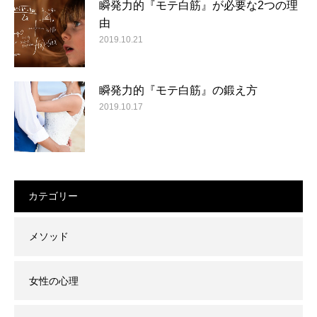
瞬発力的『モテ白筋』が必要な2つの理
由
2019.10.21
瞬発力的『モテ白筋』の鍛え方
2019.10.17
カテゴリー
メソッド
女性の心理