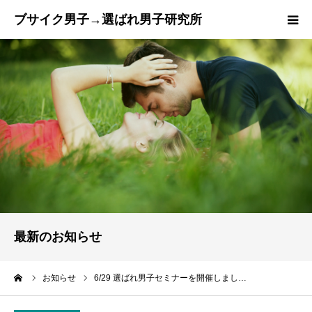
トップページ
『ブサ選研』とは？
ご成婚までの流れ
カウンセラー紹介
プラン
最新のお知らせ
ブログ
ーム
お知らせ
6/29 選ばれ男子セミナーを開催しまし…