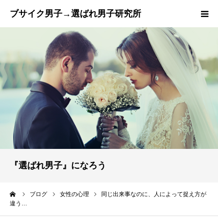
トップページ
『ブサ選研』とは？
ご成婚までの流れ
カウンセラー紹介
プラン
『選ばれ男子』になろう
ブログ
ーム
ブログ
女性の心理
同じ出来事なのに、人によって捉え方が
違う…