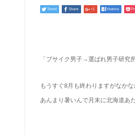
Tweet
Share
+1
Hatena
Po
「ブサイク男子→選ばれ男子研究
もうすぐ8月も終わりますがなか
あんまり暑いんで月末に北海道あ