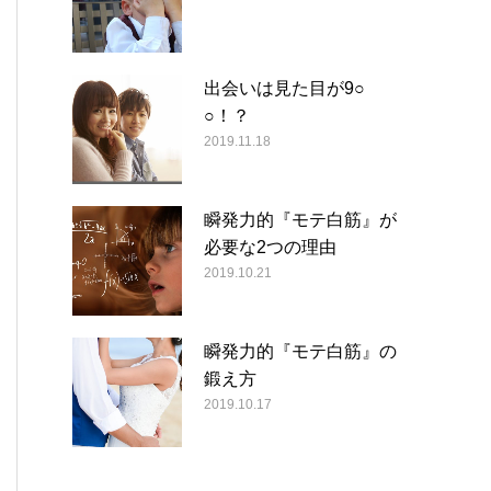
出会いは見た目が9○
○！？
2019.11.18
瞬発力的『モテ白筋』が
必要な2つの理由
2019.10.21
瞬発力的『モテ白筋』の
鍛え方
2019.10.17