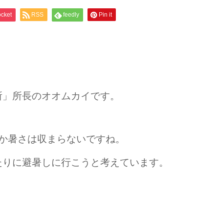
cket
RSS
feedly
Pin it
所」所長のオオムカイです。
なか暑さは収まらないですね。
たりに避暑しに行こうと考えています。