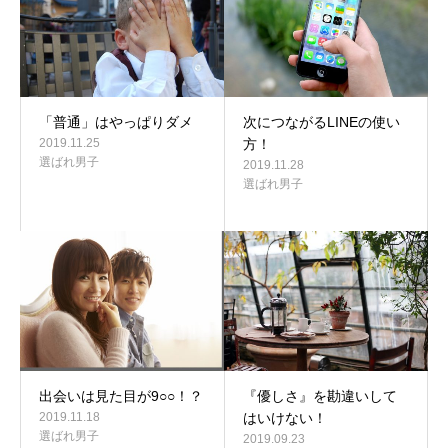
「普通」はやっぱりダメ
次につながるLINEの使い
2019.11.25
方！
選ばれ男子
2019.11.28
選ばれ男子
出会いは見た目が9○○！？
『優しさ』を勘違いして
2019.11.18
はいけない！
選ばれ男子
2019.09.23