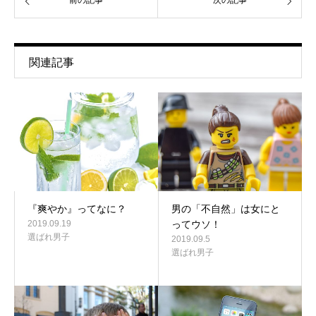
前の記事
次の記事
関連記事
『爽やか』ってなに？
男の「不自然」は女にと
2019.09.19
ってウソ！
選ばれ男子
2019.09.5
選ばれ男子