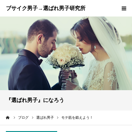
トップページ
『ブサ選研』とは？
ご成婚までの流れ
カウンセラー紹介
プラン
『選ばれ男子』になろう
ブログ
ーム
ブログ
選ばれ男子
モテ筋を鍛えよう！